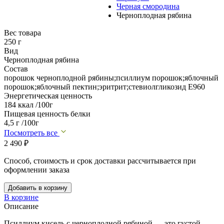
Черная смородина
Черноплодная рябина
Вес товара
250 г
Вид
Черноплодная рябина
Состав
порошок черноплодной рябины;псиллиум порошок;яблочный
порошок;яблочный пектин;эритрит;стевиолгликозид Е960
Энергетическая ценность
184 ккал /100г
Пищевая ценность белки
4,5 г /100г
Посмотреть все
2 490
₽
Способ, стоимость и срок доставки рассчитывается при
оформлении заказа
Добавить в корзину
В корзине
Описание
Псиллиум кисель с черноплодной рябиной — это густой