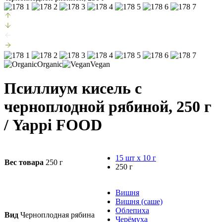
Organic
Vegan
Псиллиум кисель с
черноплодной рябиной, 250 г
/ Yappi FOOD
15 шт х 10 г
Вес товара
250 г
250 г
Вишня
Вишня (саше)
Облепиха
Вид
Черноплодная рябина
Черёмуха