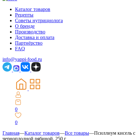
Каталог товаров
Рецепты
Советы нутрициолога
О бренде
Производство
Доставка и оплата
Партнёрство
FAQ
info@yappi-food.ru
0
0
Главная
—
Каталог товаров
—
Все товары
—
Псиллиум кисель с
черноплодной рябиной, 250 г