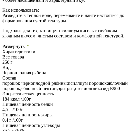
• более насыщенный и характерный вкус
Как использовать:
Разведите в тёплой воде, перемешайте и дайте настояться до
формирования густой текстуры.
Подходит для тех, кто ищет псиллиум кисель с глубоким
ягодным вкусом, чистым составом и комфортной текстурой.
Развернуть
Характеристики
Вес товара
250 г
Вид
Черноплодная рябина
Состав
порошок черноплодной рябины;псиллиум порошок;яблочный
порошок;яблочный пектин;эритрит;стевиолгликозид Е960
Энергетическая ценность
184 ккал /100г
Пищевая ценность белки
4,5 г /100г
Пищевая ценность жиры
0,4 г /100г
Пищевая ценность углеводы
35,2 г /100г