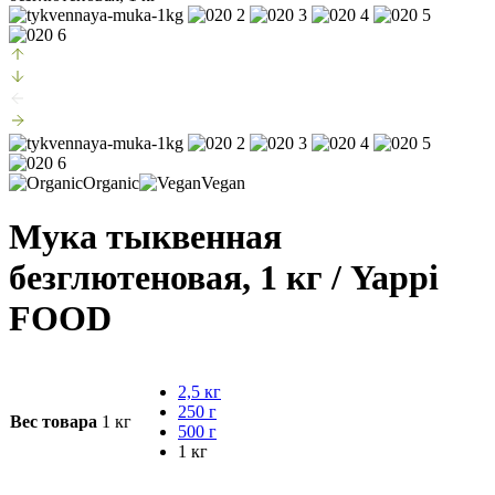
Organic
Vegan
Мука тыквенная
безглютеновая, 1 кг
/ Yappi
FOOD
2,5 кг
250 г
Вес товара
1 кг
500 г
1 кг