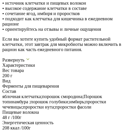
• источник клетчатки и пищевых волокон
• высокое содержание клетчатки в составе
• сочетание ягод, имбиря и проростков
• подходит как клетчатка для кишечника в ежедневном
рационе
• ориентируйтесь на отзывы и личные ощущения
Если вы хотите купить удобный формат растительной
клетчатки, этот завтрак для микробиоты можно включить в
рацион как часть ежедневного питания.
Развернуть
Характеристики
Вес товара
200 г
Вид
Ферменты для пищеварения
Состав
яблочная клетчатка;порошок смородина;Порошок
топинамбура ;порошок голубики;имбирь;проростки
чечевицы;проростки нута;проростки фасоли
Пищевые волокна
48 г /100г
Энергетическая ценность
208 ккал /100г