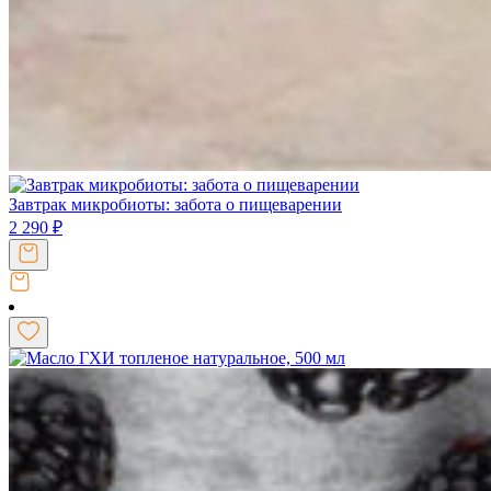
Завтрак микробиоты: забота о пищеварении
2 290
₽