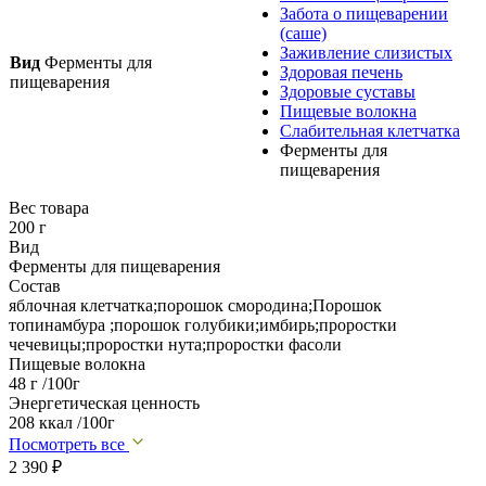
Забота о пищеварении
(саше)
Заживление слизистых
Вид
Ферменты для
Здоровая печень
пищеварения
Здоровые суставы
Пищевые волокна
Слабительная клетчатка
Ферменты для
пищеварения
Вес товара
200 г
Вид
Ферменты для пищеварения
Состав
яблочная клетчатка;порошок смородина;Порошок
топинамбура ;порошок голубики;имбирь;проростки
чечевицы;проростки нута;проростки фасоли
Пищевые волокна
48 г /100г
Энергетическая ценность
208 ккал /100г
Посмотреть все
2 390
₽