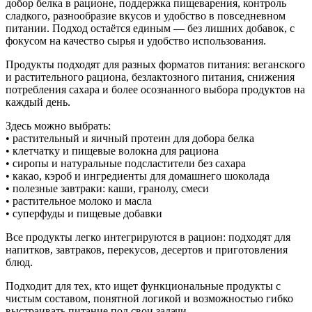
добор белка в рационе, поддержка пищеварения, контроль
сладкого, разнообразие вкусов и удобство в повседневном
питании. Подход остаётся единым — без лишних добавок, с
фокусом на качество сырья и удобство использования.
Продукты подходят для разных форматов питания: веганского
и растительного рациона, безлактозного питания, снижения
потребления сахара и более осознанного выбора продуктов на
каждый день.
Здесь можно выбрать:
• растительный и яичный протеин для добора белка
• клетчатку и пищевые волокна для рациона
• сиропы и натуральные подсластители без сахара
• какао, кэроб и ингредиенты для домашнего шоколада
• полезные завтраки: каши, гранолу, смеси
• растительное молоко и масла
• суперфуды и пищевые добавки
Все продукты легко интегрируются в рацион: подходят для
напитков, завтраков, перекусов, десертов и приготовления
блюд.
Подходит для тех, кто ищет функциональные продукты с
чистым составом, понятной логикой и возможностью гибко
выстраивать питание под свои задачи.