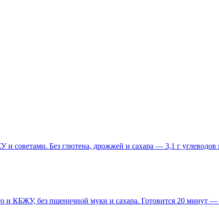
 и советами. Без глютена, дрожжей и сахара — 3,1 г углеводов
о и КБЖУ, без пшеничной муки и сахара. Готовится 20 минут — 