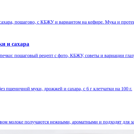
сахара, пошагово, с КБЖУ и вариантом на кефире. Мука и протеи
ки и сахара
ыпечки: пошаговый рецепт с фото, КБЖУ, советы и вариации глаз
 пшеничной муки, дрожжей и сахара, с 6 г клетчатки на 100 г.
вом молоке получаются нежными, ароматными и подходят для за