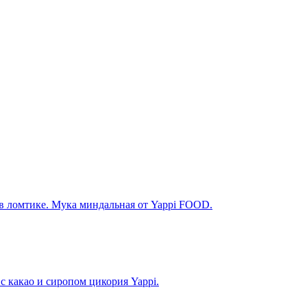
 в ломтике. Мука миндальная от Yappi FOOD.
с какао и сиропом цикория Yappi.