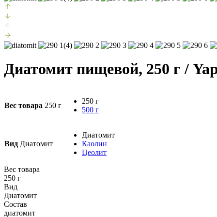
Диатомит пищевой, 250 г
/ Ya
250 г
Вес товара
250 г
500 г
Диатомит
Вид
Диатомит
Каолин
Цеолит
Вес товара
250 г
Вид
Диатомит
Состав
диатомит