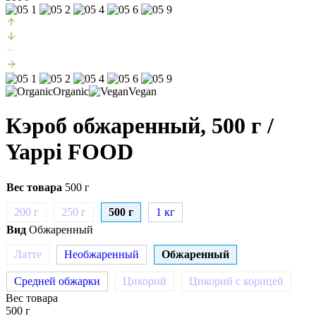
Organic
Vegan
Кэроб обжаренный, 500 г
/
Yappi FOOD
Вес товара
500 г
200 г
250 г
500 г
1 кг
Вид
Обжаренный
Латте
Необжаренный
Обжаренный
Средней обжарки
Цикорий
Цикорий с корицей
Вес товара
500 г