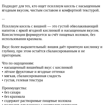
Подходит для тех, кто ищет псиллиум кисель с насыщенным
ягодным вкусом, чистым составом и комфортной текстурой.
...
Псиллиум кисель с вишней — это густой обволакивающий
напиток с яркой ягодной кислинкой и насыщенным вкусом.
Консистенция формируется за счёт пищевых волокон, без
использования крахмала.
Вкус более выразительный: вишня даёт приятную кислинку и
глубину, при этом остаётся сбалансированным и не
приторным.
Что по ощущениям:
• насыщенный вишнёвый вкус с кислинкой
• лёгкие фруктовые и ягодные оттенки
• мягкая, сбалансированная сладость
• густая, гелевая текстура
Преимущества:
• без сахара
• без крахмала
• содержит растворимые пищевые волокна
• подходит для рациона с контролем углеводов