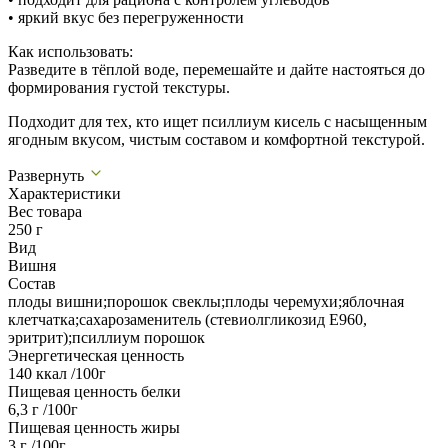
• яркий вкус без перегруженности
Как использовать:
Разведите в тёплой воде, перемешайте и дайте настояться до
формирования густой текстуры.
Подходит для тех, кто ищет псиллиум кисель с насыщенным
ягодным вкусом, чистым составом и комфортной текстурой.
Развернуть
Характеристики
Вес товара
250 г
Вид
Вишня
Состав
плоды вишни;порошок свеклы;плоды черемухи;яблочная
клетчатка;сахарозаменитель (стевиолгликозид Е960,
эритрит);псиллиум порошок
Энергетическая ценность
140 ккал /100г
Пищевая ценность белки
6,3 г /100г
Пищевая ценность жиры
3 г /100г