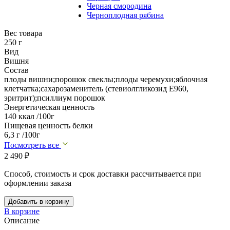
Черная смородина
Черноплодная рябина
Вес товара
250 г
Вид
Вишня
Состав
плоды вишни;порошок свеклы;плоды черемухи;яблочная
клетчатка;сахарозаменитель (стевиолгликозид Е960,
эритрит);псиллиум порошок
Энергетическая ценность
140 ккал /100г
Пищевая ценность белки
6,3 г /100г
Посмотреть все
2 490
₽
Способ, стоимость и срок доставки рассчитывается при
оформлении заказа
Добавить в корзину
В корзине
Описание