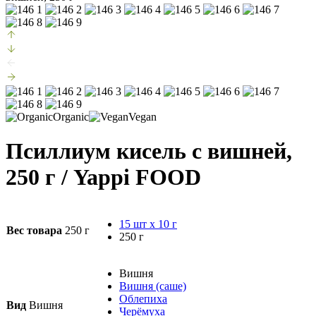
Organic
Vegan
Псиллиум кисель с вишней,
250 г
/ Yappi FOOD
15 шт х 10 г
Вес товара
250 г
250 г
Вишня
Вишня (саше)
Облепиха
Вид
Вишня
Черёмуха