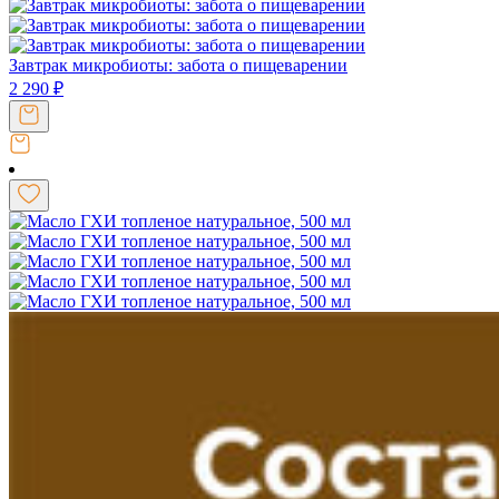
Завтрак микробиоты: забота о пищеварении
2 290
₽