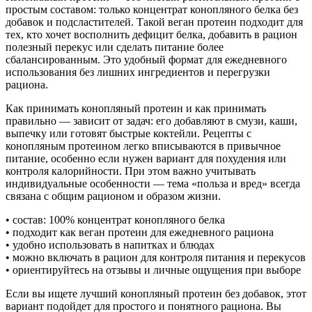
простым составом: только концентрат конопляного белка без
добавок и подсластителей. Такой веган протеин подходит для
тех, кто хочет восполнить дефицит белка, добавить в рацион
полезный перекус или сделать питание более
сбалансированным. Это удобный формат для ежедневного
использования без лишних ингредиентов и перегрузки
рациона.
Как принимать конопляный протеин и как принимать
правильно — зависит от задач: его добавляют в смузи, каши,
выпечку или готовят быстрые коктейли. Рецепты с
конопляным протеином легко вписываются в привычное
питание, особенно если нужен вариант для похудения или
контроля калорийности. При этом важно учитывать
индивидуальные особенности — тема «польза и вред» всегда
связана с общим рационом и образом жизни.
• состав: 100% концентрат конопляного белка
• подходит как веган протеин для ежедневного рациона
• удобно использовать в напитках и блюдах
• можно включать в рацион для контроля питания и перекусов
• ориентируйтесь на отзывы и личные ощущения при выборе
Если вы ищете лучший конопляный протеин без добавок, этот
вариант подойдет для простого и понятного рациона. Вы