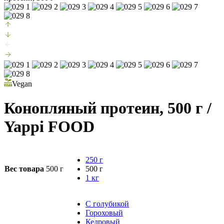
Vegan
Конопляный протеин, 500 г
/
Yappi FOOD
250 г
Вес товара
500 г
500 г
1 кг
С голубикой
Гороховый
Кедровый