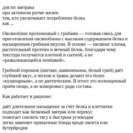
для пп завтрака
при активном ритме жизни
тем, кто увеличивает потребление белка
как ...
Овсяноблин протеиновый с грибами — готовая смесь для
приготовления овсяноблина с высоким содержанием белка и
насыщенным грибным вкусом. В основе — овсяные хлопья,
растительный протеин и яичный белок, благодаря чему
текстура получается плотной и сытной, а не
«разваливающейся лепёшкой».
Грибной порошок (шитаке, шампиньоны, белый гриб) даёт
глубокий вкус, а чеснок и травы делают его более
«кулинарным», а не диетическим. В итоге это полноценный
приём пищи, а не компромисс ради состава.
Как работает в рационе:
даёт длительное насыщение за счёт белка и клетчатки
подходит как белковый завтрак или перекус
помогает снизить тягу к быстрым углеводам
легко заменяет привычные блюда вроде омлета или
бутербродов