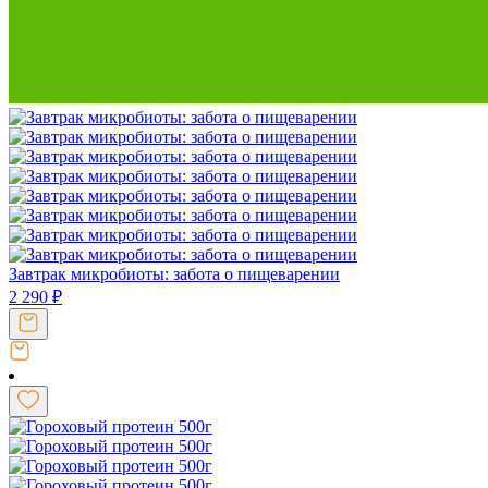
Завтрак микробиоты: забота о пищеварении
2 290
₽