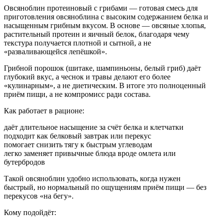
Овсяноблин протеиновый с грибами — готовая смесь для
приготовления овсяноблина с высоким содержанием белка и
насыщенным грибным вкусом. В основе — овсяные хлопья,
растительный протеин и яичный белок, благодаря чему
текстура получается плотной и сытной, а не
«разваливающейся лепёшкой».
Грибной порошок (шитаке, шампиньоны, белый гриб) даёт
глубокий вкус, а чеснок и травы делают его более
«кулинарным», а не диетическим. В итоге это полноценный
приём пищи, а не компромисс ради состава.
Как работает в рационе:
даёт длительное насыщение за счёт белка и клетчатки
подходит как белковый завтрак или перекус
помогает снизить тягу к быстрым углеводам
легко заменяет привычные блюда вроде омлета или
бутербродов
Такой овсяноблин удобно использовать, когда нужен
быстрый, но нормальный по ощущениям приём пищи — без
перекусов «на бегу».
Кому подойдёт: