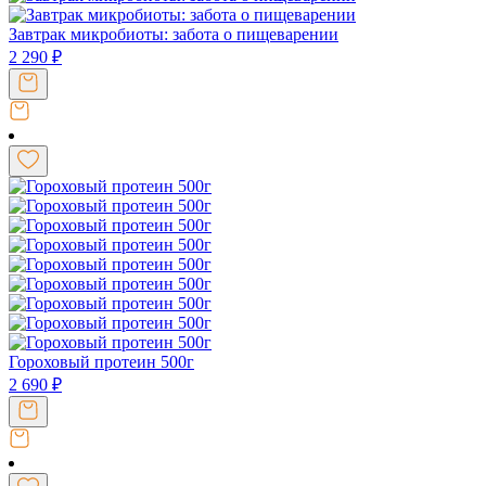
Завтрак микробиоты: забота о пищеварении
2 290
₽
Гороховый протеин 500г
2 690
₽