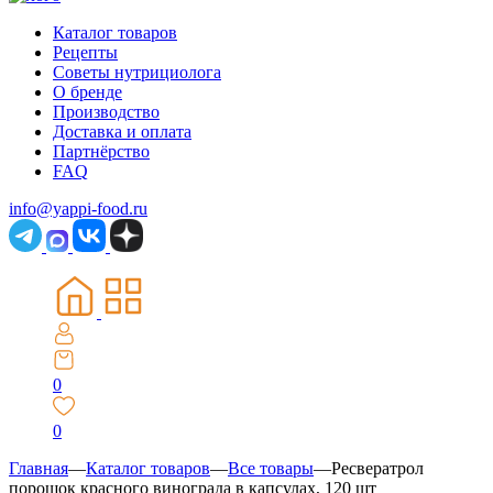
Каталог товаров
Рецепты
Советы нутрициолога
О бренде
Производство
Доставка и оплата
Партнёрство
FAQ
info@yappi-food.ru
0
0
Главная
—
Каталог товаров
—
Все товары
—
Ресвератрол
порошок красного винограда в капсулах, 120 шт