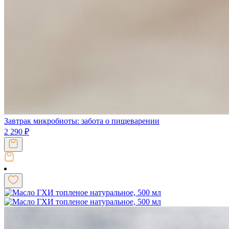
Завтрак микробиоты: забота о пищеварении
2 290
₽