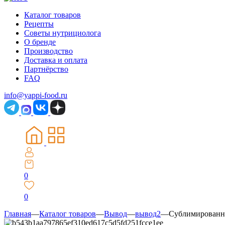
Каталог товаров
Рецепты
Советы нутрициолога
О бренде
Производство
Доставка и оплата
Партнёрство
FAQ
info@yappi-food.ru
0
0
Главная
—
Каталог товаров
—
Вывод
—
вывод2
—
Сублимированна