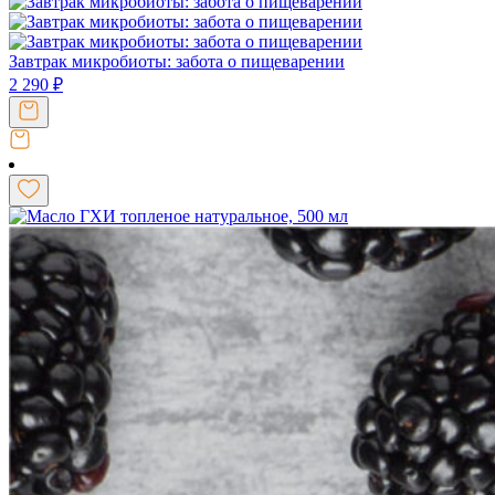
Завтрак микробиоты: забота о пищеварении
2 290
₽