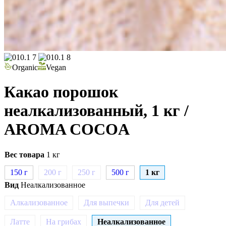
Organic
Vegan
Какао порошок
неалкализованный, 1 кг
/
AROMA COCOA
Вес товара
1 кг
150 г
200 г
250 г
500 г
1 кг
Вид
Неалкализованное
Алкализованное
Для выпечки
Для детей
Латте
На грибах
Неалкализованное