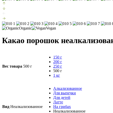
Organic
Vegan
Какао порошок неалкализован
150 г
200 г
Вес товара
500 г
250 г
500 г
1 кг
Алкализованное
Для выпечки
Для детей
Латте
Вид
Неалкализованное
На грибах
Неалкализованное