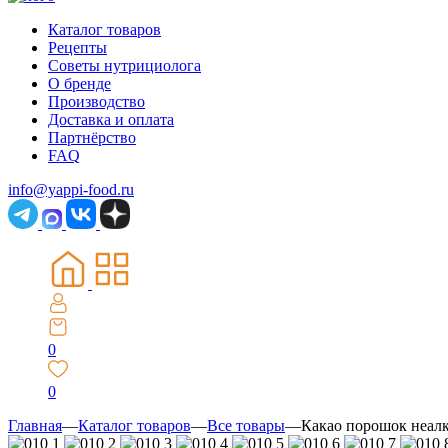
Каталог товаров
Рецепты
Советы нутрициолога
О бренде
Производство
Доставка и оплата
Партнёрство
FAQ
info@yappi-food.ru
0
0
Главная
—
Каталог товаров
—
Все товары
—
Какао порошок неалк