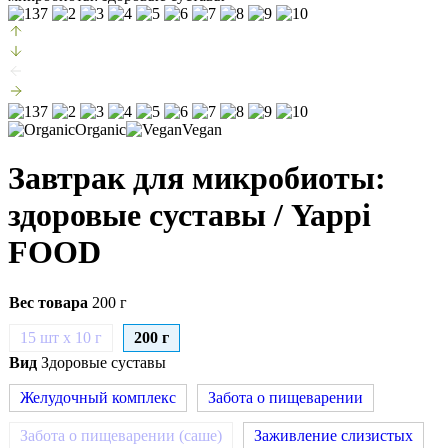
Organic
Vegan
Завтрак для микробиоты:
здоровые суставы
/ Yappi
FOOD
Вес товара
200 г
15 шт х 10 г
200 г
Вид
Здоровые суставы
Желудочный комплекс
Забота о пищеварении
Забота о пищеварении (саше)
Заживление слизистых