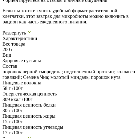
• ориентируйтесь на отзывы и личные ощущения
Если вы хотите купить удобный формат растительной
клетчатки, этот завтрак для микробиоты можно включить в
рацион как часть ежедневного питания.
Развернуть
Характеристики
Вес товара
200 г
Вид
Здоровые суставы
Состав
порошок черной смородина; подсолнечный протеин; коллаген
говяжий; Семена Чиа; молотый миндаль; порошок нута
Пищевые волокна
58 г /100г
Энергетическая ценность
309 ккал /100г
Пищевая ценность белки
30 г /100г
Пищевая ценность жиры
15 г /100г
Пищевая ценность углеводы
17 г /100г