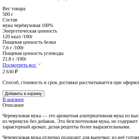
Вес товара
500 г
Состав
мука черёмуховая 100%
Энергетическая ценность
120 ккал /100г
Пищевая ценность белки
7,6 г /100г
Пищевая ценность углеводы
21,8 г /100г
Посмотреть все
2 630
₽
Способ, стоимость и срок доставки рассчитывается при оформл
Добавить в корзину
В корзине
Описание
Черемуховая мука — это ароматная альтернативная мука из выс
из черемухи без добавок. Это безглютеновая мука, не содерж
характерный аромат, делая рецепты более выразительными.
Черемуховая мука отлично подходит для выпечки: из неё готовят