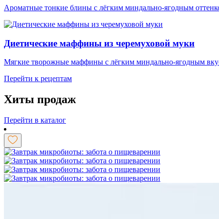
Ароматные тонкие блины с лёгким миндально-ягодным оттенко
Диетические маффины из черемуховой муки
Мягкие творожные маффины с лёгким миндально-ягодным вкус
Перейти к рецептам
Хиты продаж
Перейти в каталог