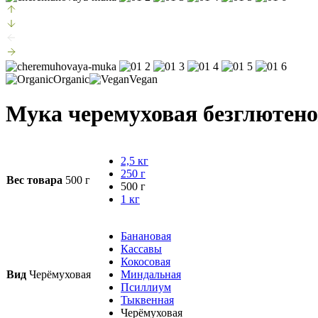
Organic
Vegan
Мука черемуховая безглютенов
2,5 кг
250 г
Вес товара
500 г
500 г
1 кг
Банановая
Кассавы
Кокосовая
Вид
Черёмуховая
Миндальная
Псиллиум
Тыквенная
Черёмуховая