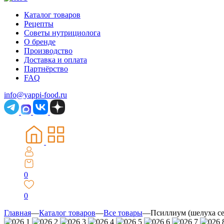
Каталог товаров
Рецепты
Советы нутрициолога
О бренде
Производство
Доставка и оплата
Партнёрство
FAQ
info@yappi-food.ru
0
0
Главная
—
Каталог товаров
—
Все товары
—
Псиллиум (шелуха се