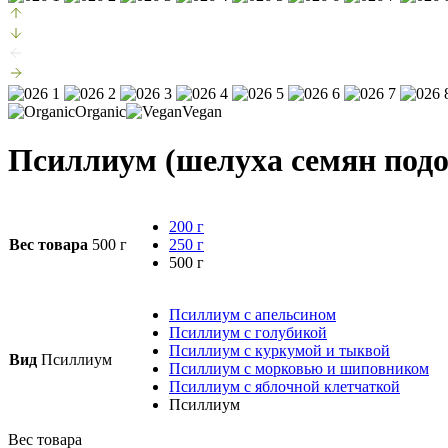
Organic
Vegan
Псиллиум (шелуха семян подо
200 г
Вес товара
500 г
250 г
500 г
Псиллиум с апельсином
Псиллиум с голубикой
Псиллиум с куркумой и тыквой
Вид
Псиллиум
Псиллиум с морковью и шиповником
Псиллиум с яблочной клетчаткой
Псиллиум
Вес товара