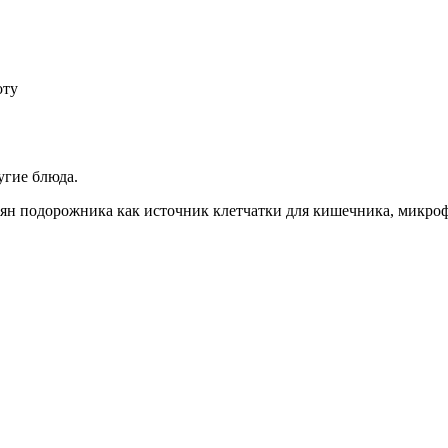
оту
угие блюда.
мян подорожника как источник клетчатки для кишечника, микро