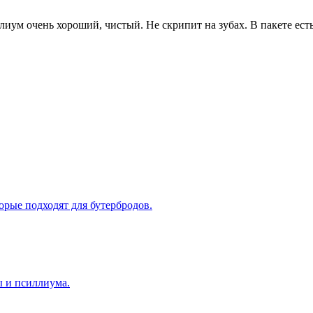
иум очень хороший, чистый. Не скрипит на зубах. В пакете есть
орые подходят для бутербродов.
ы и псиллиума.