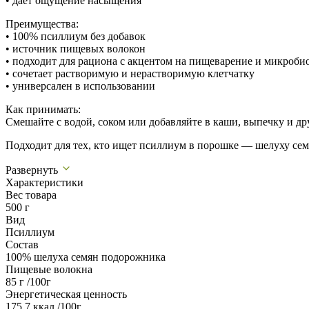
• даёт ощущение насыщения
Преимущества:
• 100% псиллиум без добавок
• источник пищевых волокон
• подходит для рациона с акцентом на пищеварение и микроби
• сочетает растворимую и нерастворимую клетчатку
• универсален в использовании
Как принимать:
Смешайте с водой, соком или добавляйте в каши, выпечку и др
Подходит для тех, кто ищет псиллиум в порошке — шелуху се
Развернуть
Характеристики
Вес товара
500 г
Вид
Псиллиум
Состав
100% шелуха семян подорожника
Пищевые волокна
85 г /100г
Энергетическая ценность
175,7 ккал /100г