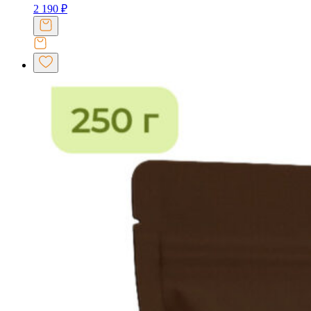
2 190
₽